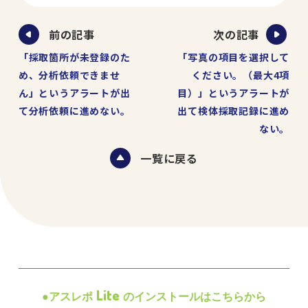
ペ
前の記事
次の記事
ー
「採取箇所が未登録のた
「写真の項目を選択して
ジ
め、分析依頼できませ
ください。（最大4項
ん」というアラートが出
目）」というアラートが
ナ
て分析依頼に進めない。
出て検体採取記録に進め
ビ
ない。
ゲ
ー
一覧に戻る
シ
ョ
ン
Lite
●アスレポ
のインストールはこちらから